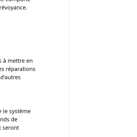
prévoyance.
s à mettre en 
es réparations 
d'autres 
e le système 
onds de 
 seront 