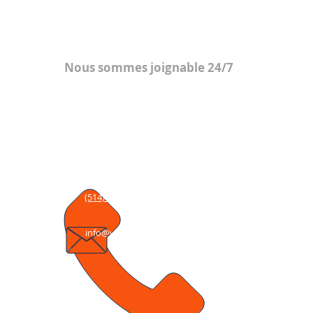
Contact
Re
ré
Nous sommes joignable 24/7
Contactez-nous
8660, Chemin Darnley, Bur. 202
Montréal (QC), H4T 1M4
(514) 341-4228
info@vicatconsultants.com