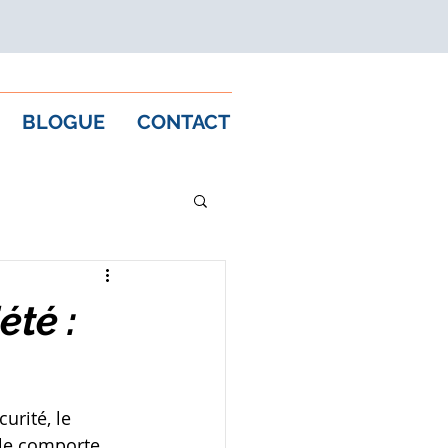
BLOGUE
CONTACT
été :
urité, le 
le comporte 