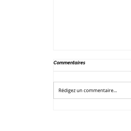
Commentaires
Rédigez un commentaire...
Comprendre le fonds de
prévoyance pour les condos
au Québec : Vos obligations
légales et comment Vicat