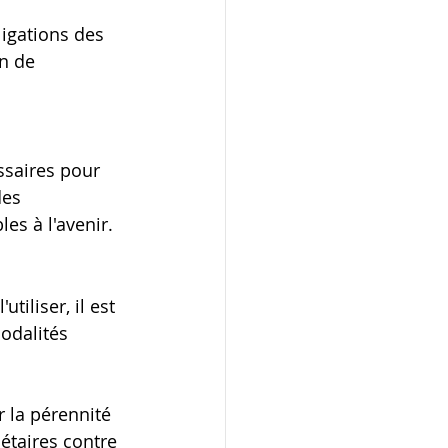
ligations des 
n de 
saires pour 
des 
les à l'avenir.
iliser, il est 
odalités 
 la pérennité 
étaires contre 