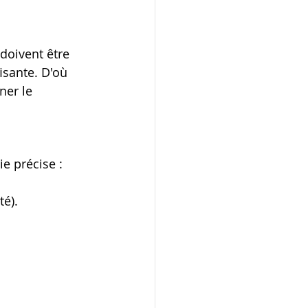
oivent être 
sante. D'où 
ner le 
e précise :
té).